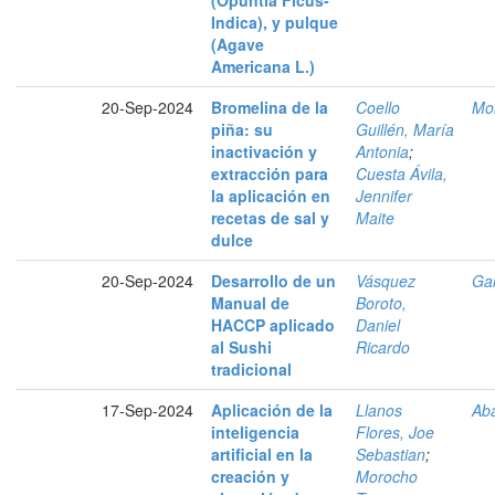
(Opuntia Ficus-
Indica), y pulque
(Agave
Americana L.)
20-Sep-2024
Bromelina de la
Coello
Mol
piña: su
Guillén, María
inactivación y
Antonia
;
extracción para
Cuesta Ávila,
la aplicación en
Jennifer
recetas de sal y
Maite
dulce
20-Sep-2024
Desarrollo de un
Vásquez
Gal
Manual de
Boroto,
HACCP aplicado
Daniel
al Sushi
Ricardo
tradicional
17-Sep-2024
Aplicación de la
Llanos
Aba
inteligencia
Flores, Joe
artificial en la
Sebastian
;
creación y
Morocho