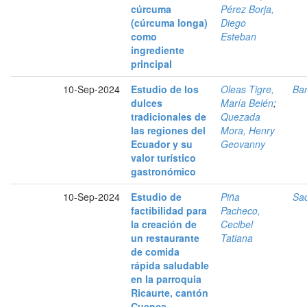
cúrcuma
Pérez Borja,
(cúrcuma longa)
Diego
como
Esteban
ingrediente
principal
10-Sep-2024
Estudio de los
Oleas Tigre,
Bar
dulces
María Belén
;
tradicionales de
Quezada
las regiones del
Mora, Henry
Ecuador y su
Geovanny
valor turístico
gastronómico
10-Sep-2024
Estudio de
Piña
Saq
factibilidad para
Pacheco,
la creación de
Cecibel
un restaurante
Tatiana
de comida
rápida saludable
en la parroquia
Ricaurte, cantón
Cuenca