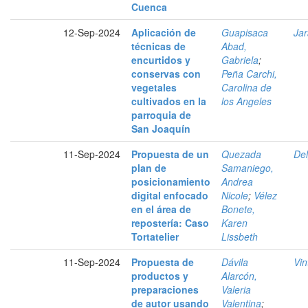
Cuenca
12-Sep-2024
Aplicación de
Guapisaca
Jar
técnicas de
Abad,
encurtidos y
Gabriela
;
conservas con
Peña Carchi,
vegetales
Carolina de
cultivados en la
los Angeles
parroquia de
San Joaquín
11-Sep-2024
Propuesta de un
Quezada
Del
plan de
Samaniego,
posicionamiento
Andrea
digital enfocado
Nicole
;
Vélez
en el área de
Bonete,
repostería: Caso
Karen
Tortatelier
Lissbeth
11-Sep-2024
Propuesta de
Dávila
Vin
productos y
Alarcón,
preparaciones
Valeria
de autor usando
Valentina
;