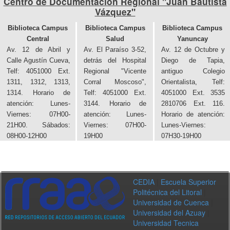
Centro de Documentacion Regional "Juan Bautista
Vázquez"
Biblioteca Campus
Biblioteca Campus
Biblioteca Campus
Central
Salud
Yanuncay
Av. 12 de Abril y
Av. El Paraíso 3-52,
Av. 12 de Octubre y
Calle Agustín Cueva,
detrás del Hospital
Diego de Tapia,
Telf: 4051000 Ext.
Regional "Vicente
antiguo Colegio
1311, 1312, 1313,
Corral Moscoso",
Orientalista, Telf:
1314. Horario de
Telf: 4051000 Ext.
4051000 Ext. 3535
atención: Lunes-
3144. Horario de
2810706 Ext. 116.
Viernes: 07H00-
atención: Lunes-
Horario de atención:
21H00. Sábados:
Viernes: 07H00-
Lunes-Viernes:
08H00-12H00
19H00
07H30-19H00
CEDIA
|
Escuela Superior
Politécnica del Litoral
|
Universidad de Cuenca
|
Universidad del Azuay
|
Universidad Tecnica