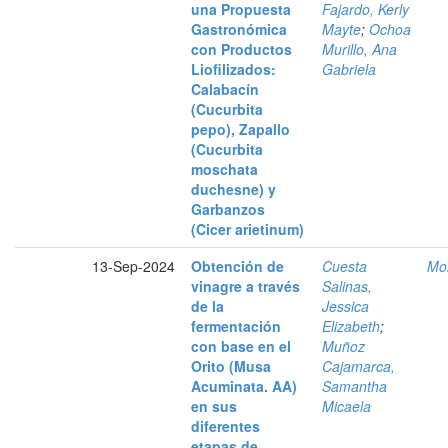
una Propuesta
Fajardo, Kerly
Gastronómica
Mayte
;
Ochoa
con Productos
Murillo, Ana
Liofilizados:
Gabriela
Calabacín
(Cucurbita
pepo), Zapallo
(Cucurbita
moschata
duchesne) y
Garbanzos
(Cicer arietinum)
13-Sep-2024
Obtención de
Cuesta
Mol
vinagre a través
Salinas,
de la
Jessica
fermentación
Elizabeth
;
con base en el
Muñoz
Orito (Musa
Cajamarca,
Acuminata. AA)
Samantha
en sus
Micaela
diferentes
etapas de