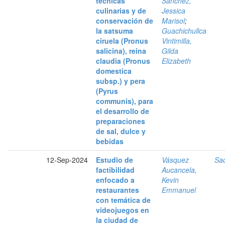
técnicas
Sánchez,
culinarias y de
Jessica
conservación de
Marisol
;
la satsuma
Guachichullca
ciruela (Pronus
Vintimilla,
salicina), reina
Gilda
claudia (Pronus
Elizabeth
domestica
subsp.) y pera
(Pyrus
communis), para
el desarrollo de
preparaciones
de sal, dulce y
bebidas
12-Sep-2024
Estudio de
Vásquez
Saq
factibilidad
Aucancela,
enfocado a
Kevin
restaurantes
Emmanuel
con temática de
videojuegos en
la ciudad de