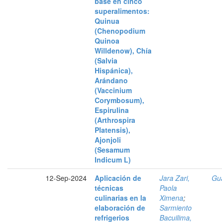
base en cinco
superalimentos:
Quinua
(Chenopodium
Quinoa
Willdenow), Chía
(Salvia
Hispánica),
Arándano
(Vaccinium
Corymbosum),
Espirulina
(Arthrospira
Platensis),
Ajonjoli
(Sesamum
Indicum L)
12-Sep-2024
Aplicación de
Jara Zari,
Gua
técnicas
Paola
culinarias en la
Ximena
;
elaboración de
Sarmiento
refrigerios
Bacuilima,