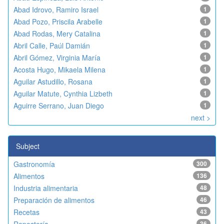
Abad Idrovo, Ramiro Israel
1
Abad Pozo, Priscila Arabelle
1
Abad Rodas, Mery Catalina
1
Abril Calle, Paúl Damián
1
Abril Gómez, Virginia María
1
Acosta Hugo, Mikaela Milena
1
Aguilar Astudillo, Rosana
1
Aguilar Matute, Cynthia Lizbeth
1
Aguirre Serrano, Juan Diego
1
next >
Subject
Gastronomía
300
Alimentos
136
Industria alimentaria
48
Preparación de alimentos
46
Recetas
43
36