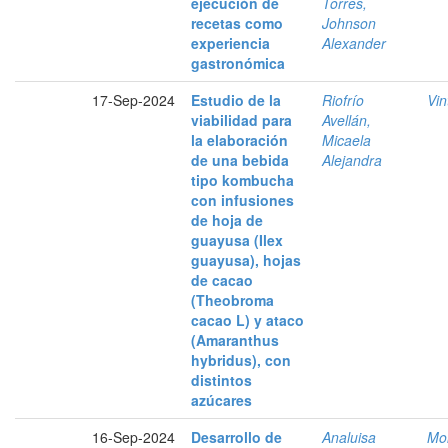
ejecución de
Torres,
recetas como
Johnson
experiencia
Alexander
gastronómica
17-Sep-2024
Estudio de la
Riofrío
Vin
viabilidad para
Avellán,
la elaboración
Micaela
de una bebida
Alejandra
tipo kombucha
con infusiones
de hoja de
guayusa (Ilex
guayusa), hojas
de cacao
(Theobroma
cacao L) y ataco
(Amaranthus
hybridus), con
distintos
azúcares
16-Sep-2024
Desarrollo de
Analuisa
Mol