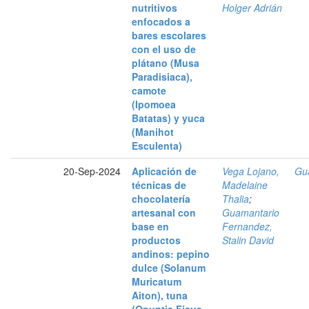
nutritivos
Holger Adrián
enfocados a
bares escolares
con el uso de
plátano (Musa
Paradisiaca),
camote
(Ipomoea
Batatas) y yuca
(Manihot
Esculenta)
20-Sep-2024
Aplicación de
Vega Lojano,
Gua
técnicas de
Madelaine
chocolatería
Thalia
;
artesanal con
Guamantario
base en
Fernandez,
productos
Stalin David
andinos: pepino
dulce (Solanum
Muricatum
Aiton), tuna