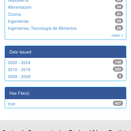
Repostería
Alimentación
34
Cocina
31
Ingenierías
29
Ingenierías::Tecnología de Alimentos
28
next >
Date issued
2020 - 2024
148
2010 - 2019
255
2009 - 2009
4
Has File(s)
true
407