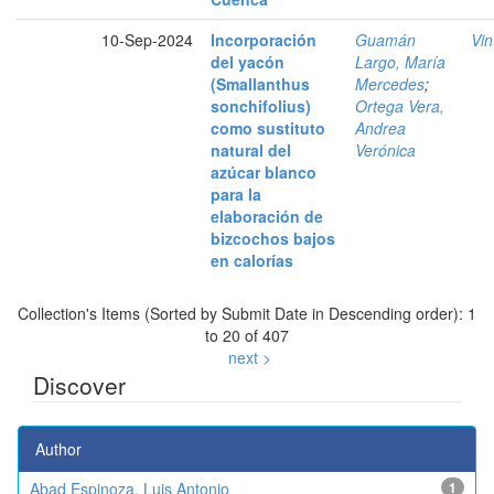
10-Sep-2024
Incorporación
Guamán
Vin
del yacón
Largo, María
(Smallanthus
Mercedes
;
sonchifolius)
Ortega Vera,
como sustituto
Andrea
natural del
Verónica
azúcar blanco
para la
elaboración de
bizcochos bajos
en calorías
Collection's Items (Sorted by Submit Date in Descending order): 1
to 20 of 407
next >
Discover
Author
Abad Espinoza, Luis Antonio
1