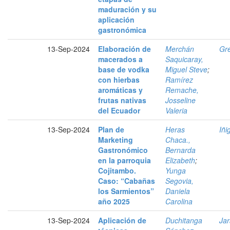
maduración y su
aplicación
gastronómica
13-Sep-2024
Elaboración de
Merchán
Gré
macerados a
Saquicaray,
base de vodka
Miguel Steve
;
con hierbas
Ramírez
aromáticas y
Remache,
frutas nativas
Josseline
del Ecuador
Valeria
13-Sep-2024
Plan de
Heras
Iñ
Marketing
Chaca.,
Gastronómico
Bernarda
en la parroquia
Elizabeth
;
Cojitambo.
Yunga
Caso: “Cabañas
Segovia,
los Sarmientos”
Daniela
año 2025
Carolina
13-Sep-2024
Aplicación de
Duchitanga
Jar