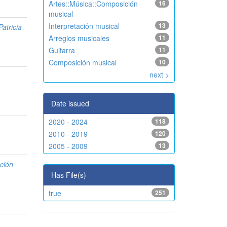
Artes::Música::Composición
16
musical
Interpretación musical
13
atricia
Arreglos musicales
11
Guitarra
11
Composición musical
10
next >
Date issued
2020 - 2024
118
2010 - 2019
120
2005 - 2009
13
ción
Has File(s)
true
251