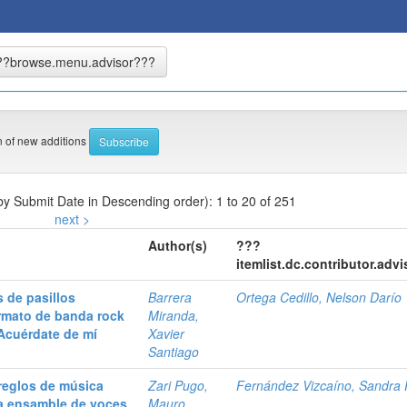
on of new additions
 by Submit Date in Descending order): 1 to 20 of 251
next >
Author(s)
???
itemlist.dc.contributor.adv
 de pasillos
Barrera
Ortega Cedillo, Nelson Darío
rmato de banda rock
Miranda,
Acuérdate de mí
Xavier
Santiago
rreglos de música
Zari Pugo,
Fernández Vizcaíno, Sandra P
ra ensamble de voces
Mauro