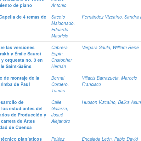
iento de piano
Antonio
 Capella de 4 temas de
Sacoto
Fernández Vizcaíno, Sandra P
Maldonado,
Eduardo
Mauricio
re las versiones
Cabrera
Vergara Saula, William René
trakh y Émile Sauret
Espín,
n y orquesta no. 3 en
Cristopher
lle Saint-Saëns
Hernán
o de montaje de la
Bernal
Villacis Barrazueta, Marcelo
arimba de Paul
Cordero,
Francisco
Tomás
esarrollo de
Calle
Hudson Vizcaíno, Belkis Asun
 los estudiantes del
Galarza,
rarios de Producción y
Josué
carrera de Artes
Alejandro
idad de Cuenca
 técnico pianísticos
Peláez
Encalada León, Pablo David