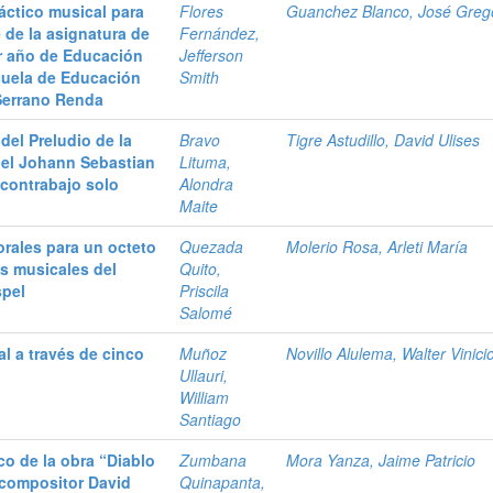
áctico musical para
Flores
Guanchez Blanco, José Greg
e de la asignatura de
Fernández,
er año de Educación
Jefferson
cuela de Educación
Smith
Serrano Renda
del Preludio de la
Bravo
Tigre Astudillo, David Ulises
del Johann Sebastian
Lituma,
 contrabajo solo
Alondra
Maite
orales para un octeto
Quezada
Molerio Rosa, Arleti María
os musicales del
Quito,
spel
Priscila
Salomé
l a través de cinco
Muñoz
Novillo Alulema, Walter Vinici
Ullauri,
William
Santiago
co de la obra “Diablo
Zumbana
Mora Yanza, Jaime Patricio
 compositor David
Quinapanta,