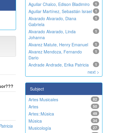
Aguilar Chalco, Edison Bladimiro
1
Aguilar Martínez, Sebastián Israel
1
Alvarado Alvarado, Diana
1
Gabriela
Alvarado Alvarado, Linda
1
Johanna
Alvarez Matute, Henry Emanuel
1
Alvarez Mendoza, Fernando
1
Dario
Andrade Andrade, Erika Patricia
1
next >
isor???
Subject
Artes Musicales
82
Artes
50
Artes::Música
49
Música
34
atricia
Musicología
27