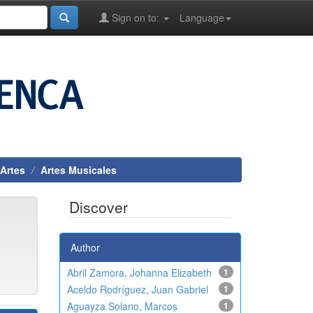
Sign on to:
Language
 Artes
Artes Musicales
Discover
Author
Abril Zamora, Johanna Elizabeth
1
Aceldo Rodríguez, Juan Gabriel
1
Aguayza Solano, Marcos
1