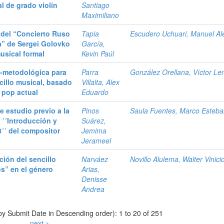
al de grado violín
Santiago
Maximiliano
a del “Concierto Ruso
Tapia
Escudero Uchuari, Manuel Al
a” de Sergei Golovko
García,
musical formal
Kevin Paúl
-metodológica para
Parra
González Orellana, Víctor Le
cillo musical, basado
Villalta, Alex
o pop actual
Eduardo
 estudio previo a la
Pinos
Saula Fuentes, Marco Esteb
a ´´Introducción y
Suárez,
´´ del compositor
Jemima
Jerameel
ión del sencillo
Narváez
Novillo Alulema, Walter Vinici
os” en el género
Arias,
Denisse
Andrea
 by Submit Date in Descending order): 1 to 20 of 251
next >