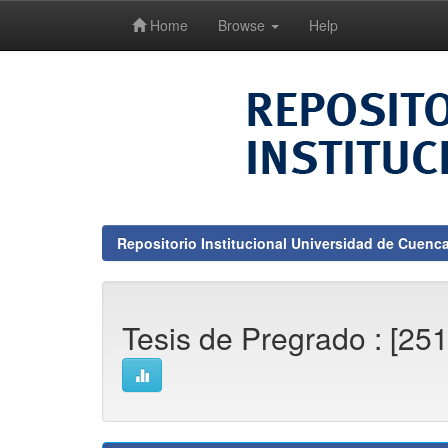
Home
Browse
Help
Skip
navigation
Repositorio Institucional Universidad de Cuenc
Tesis de Pregrado : [25