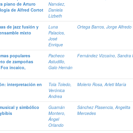
ra piano de Arturo
Narváez,
ogía de Alfred Cortot
Daniela
Lizbeth
s de jazz fusión y
Luna
Ortega Barros, Jorge Alfredo
 ensamble mixto
Palacios,
José
Enrique
temas populares
Pacheco
Fernández Vizcaíno, Sandra P
teto de zampoñas
Astudillo,
 Fox incaico,
Galo Hernán
ón: interpretación en
Tola Toledo,
Molerio Rosa, Arleti María
Verónica
Andrea
musical y simbólico
Guamán
Sánchez Plasencia, Angelita
uybibis
Montero,
Mercedes
Ángel
Orlando