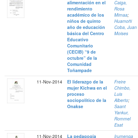
alimentación en el
Caiga,
rendimiento
Rosa
académico de los
Mimaa
;
niños de quinto
Huamoñi
año de educación
Coba, Juan
básica del Centro
Moises
Educativo
Comunitario
(CECIB) “9 de
octubre” de la
Comunidad
Toñampade
11-Nov-2014
El liderazgo de la
Freire
mujer Kichwa en el
Chimbo,
proceso
Luis
sociopolítico de la
Alberto
;
Onakse
Saant
Yankur,
Rommel
Esat
11-Nov-2014
La pedagogía
Irumenga