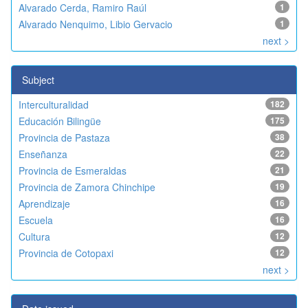
Alvarado Cerda, Ramiro Raúl
1
Alvarado Nenquimo, Libio Gervacio
1
next >
Subject
Interculturalidad
182
Educación Bilingüe
175
Provincia de Pastaza
38
Enseñanza
22
Provincia de Esmeraldas
21
Provincia de Zamora Chinchipe
19
Aprendizaje
16
Escuela
16
Cultura
12
Provincia de Cotopaxi
12
next >