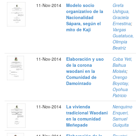
11-Nov-2014
Modelo socio
Grefa
organizativo de la
Ushigua,
Nacionalidad
Graciela
Sápara, según el
Ernestina
;
mito de Kaji
Vargas
Guatatuca,
Olimpia
Beatriz
11-Nov-2014
Elaboración y uso
Coba Yeti,
de la corona
Baihua
waodani en la
Moisés
;
Comunidad de
Orengo
Damointado
Boyotay,
Oyohua
Patricio
11-Nov-2014
La vivienda
Nenquimo
tradicional Waodani
Enqueri,
en la comunidad
Samuel
Meñepade
Guiquita