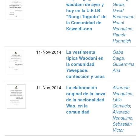
waodani de ayer y
Gewa,
hoy en la U.E.I.B
David
“Nongi Togodo” de
Bodecahue
;
la Comunidad de
Huani
Keweidi-ono
Nenquimo,
Ramón
Huenetch
11-Nov-2014
La vestimenta
Gaba
típica Waodani en
Caiga,
la comunidad
Guillermina
Yawepade:
Ana
confección y usos
11-Nov-2014
La elaboración
Alvarado
original de la lanza
Nenquimo,
de la nacionalidad
Libio
Wao, en la
Gervacio
;
comunidad
Alvarado
Nenquimo,
Sebastián
Víctor