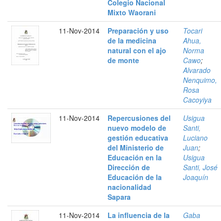
Colegio Nacional
Mixto Waorani
11-Nov-2014
Preparación y uso
Tocari
de la medicina
Ahua,
natural con el ajo
Norma
de monte
Cawo
;
Alvarado
Nenquimo,
Rosa
Cacoyiya
11-Nov-2014
Repercusiones del
Usigua
nuevo modelo de
Santi,
gestión educativa
Luciano
del Ministerio de
Juan
;
Educación en la
Usigua
Dirección de
Santi, José
Educación de la
Joaquín
nacionalidad
Sapara
11-Nov-2014
La influencia de la
Gaba