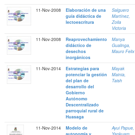
11-Nov-2008
Elaboración de una
Salguero
guía didáctica de
Martínez,
lectoescritura
Zoila
Victoria
11-Nov-2008
Reaprovechamiento
Manya
didáctico de
Gualinga,
desechos
Mauro Felix
inorgánicos
11-Nov-2014
Estrategias para
Mayak
potenciar la gestión
Mainia,
del plan de
Taish
desarrollo del
Gobierno
Autónomo
Descentralizado
parroquial rural de
Huasaga
11-Nov-2014
Modelo de
Ayui Papue,
autonomía y
Yankuam