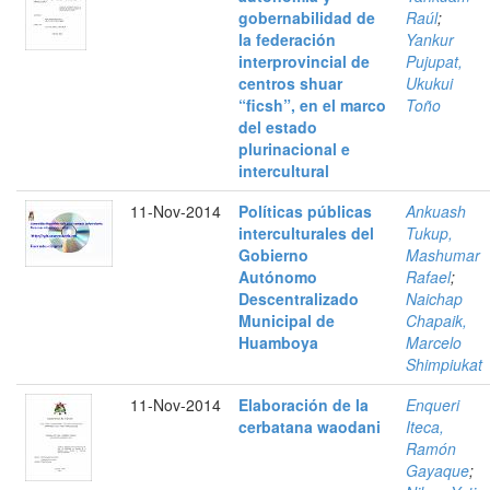
gobernabilidad de
Raúl
;
la federación
Yankur
interprovincial de
Pujupat,
centros shuar
Ukukui
“ficsh”, en el marco
Toño
del estado
plurinacional e
intercultural
11-Nov-2014
Políticas públicas
Ankuash
interculturales del
Tukup,
Gobierno
Mashumar
Autónomo
Rafael
;
Descentralizado
Naichap
Municipal de
Chapaik,
Huamboya
Marcelo
Shimpiukat
11-Nov-2014
Elaboración de la
Enqueri
cerbatana waodani
Iteca,
Ramón
Gayaque
;