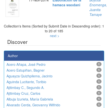
11-Nov-2014
Elaboración de la
Boyotai
hamaca waodani
Enomenga,
Juanita
Tamaye
Collection's Items (Sorted by Submit Date in Descending order): 1
to 20 of 185
next >
Discover
Author
Acero Añapa, José Pedro
1
Acero Estupiñan, Bagner
1
Aguayza Quizhpilema, Jacinto
1
Aguinda Lucitante, Toribio
1
Ajitimbay C., Segundo A.
1
Ajitimbay Cruz, Carlos
1
Albuja Izurieta, María Gabriela
1
Alvarado Cerda, Geovanny Wilfrido
1