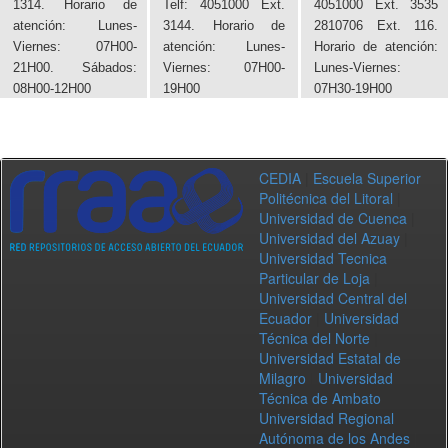
1314. Horario de
Telf: 4051000 Ext.
4051000 Ext. 3535
atención: Lunes-
3144. Horario de
2810706 Ext. 116.
Viernes: 07H00-
atención: Lunes-
Horario de atención:
21H00. Sábados:
Viernes: 07H00-
Lunes-Viernes:
08H00-12H00
19H00
07H30-19H00
CEDIA
|
Escuela Superior
Politécnica del Litoral
|
Universidad de Cuenca
|
Universidad del Azuay
|
Universidad Tecnica
Particular de Loja
|
Universidad Central del
Ecuador
|
Universidad
Técnica del Norte
|
Universidad Estatal de
Milagro
|
Universidad
Técnica de Ambato
|
Universidad Regional
Autónoma de los Andes
|