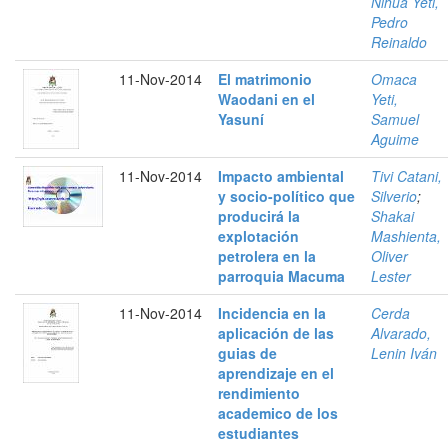
Nihua Yeti,
Pedro
Reinaldo
11-Nov-2014
El matrimonio
Omaca
Waodani en el
Yeti,
Yasuní
Samuel
Aguime
11-Nov-2014
Impacto ambiental
Tivi Catani,
y socio-político que
Silverio
;
producirá la
Shakai
explotación
Mashienta,
petrolera en la
Oliver
parroquia Macuma
Lester
11-Nov-2014
Incidencia en la
Cerda
aplicación de las
Alvarado,
guias de
Lenin Iván
aprendizaje en el
rendimiento
academico de los
estudiantes