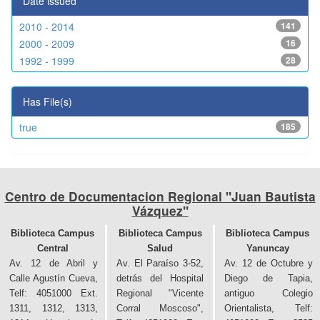
Date issued
2010 - 2014
141
2000 - 2009
16
1992 - 1999
28
Has File(s)
true
185
Centro de Documentacion Regional "Juan Bautista
Vázquez"
Biblioteca Campus
Biblioteca Campus
Biblioteca Campus
Central
Salud
Yanuncay
Av. 12 de Abril y
Av. El Paraíso 3-52,
Av. 12 de Octubre y
Calle Agustín Cueva,
detrás del Hospital
Diego de Tapia,
Telf: 4051000 Ext.
Regional "Vicente
antiguo Colegio
1311, 1312, 1313,
Corral Moscoso",
Orientalista, Telf: