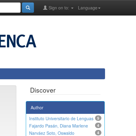
Sign on to:
Language
Discover
Author
Instituto Universitario de Lenguas
5
Fajardo Pasán, Diana Marlene
4
Narváez Soto, Oswaldo
4