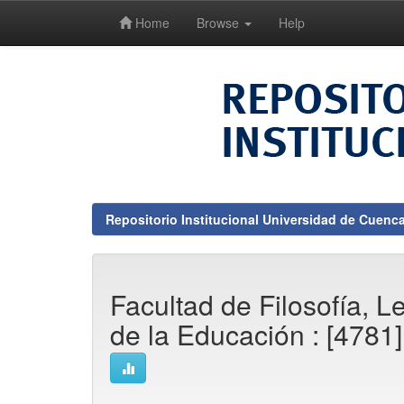
Home
Browse
Help
Skip
navigation
Repositorio Institucional Universidad de Cuenc
Facultad de Filosofía, L
de la Educación : [4781