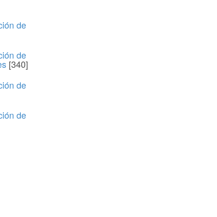
ción de
ción de
es
[340]
ción de
ción de