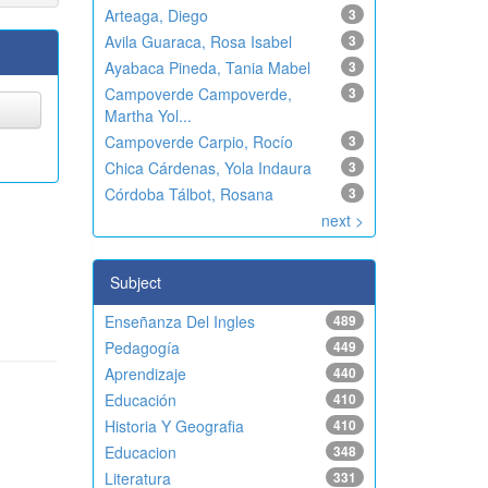
Arteaga, Diego
3
Avila Guaraca, Rosa Isabel
3
Ayabaca Pineda, Tania Mabel
3
Campoverde Campoverde,
3
Martha Yol...
Campoverde Carpio, Rocío
3
Chica Cárdenas, Yola Indaura
3
Córdoba Tálbot, Rosana
3
next >
Subject
Enseñanza Del Ingles
489
Pedagogía
449
Aprendizaje
440
Educación
410
Historia Y Geografia
410
Educacion
348
Literatura
331