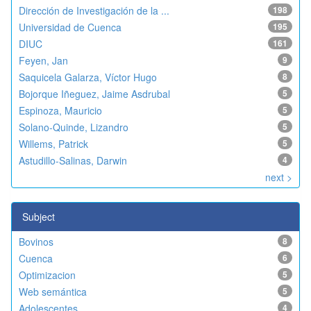
Dirección de Investigación de la ...
198
Universidad de Cuenca
195
DIUC
161
Feyen, Jan
9
Saquicela Galarza, Víctor Hugo
8
Bojorque Iñeguez, Jaime Asdrubal
5
Espinoza, Mauricio
5
Solano-Quinde, Lizandro
5
Willems, Patrick
5
Astudillo-Salinas, Darwin
4
next >
Subject
Bovinos
8
Cuenca
6
Optimizacion
5
Web semántica
5
Adolescentes
4