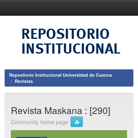
Skip
navigation
Repositorio Institucional Universidad de Cuenca
Revistas
Revista Maskana : [290]
Community home page