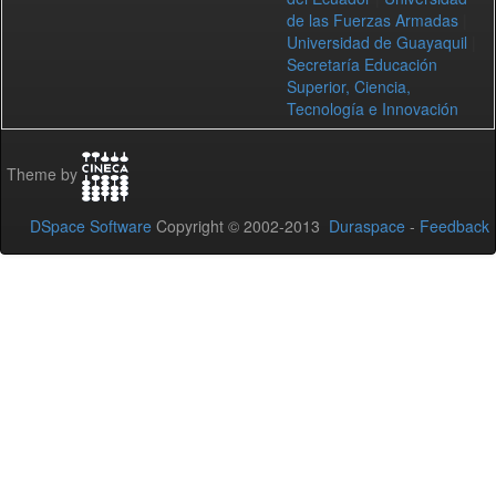
de las Fuerzas Armadas
|
Universidad de Guayaquil
|
Secretaría Educación
Superior, Ciencia,
Tecnología e Innovación
Theme by
DSpace Software
Copyright © 2002-2013
Duraspace
-
Feedback