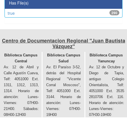
Has File(s)
true
290
Centro de Documentacion Regional "Juan Bautista
Vázquez"
Biblioteca Campus
Biblioteca Campus
Biblioteca Campus
Central
Salud
Yanuncay
Av. 12 de Abril y
Av. El Paraíso 3-52,
Av. 12 de Octubre y
Calle Agustín Cueva,
detrás del Hospital
Diego de Tapia,
Telf: 4051000 Ext.
Regional "Vicente
antiguo Colegio
1311, 1312, 1313,
Corral Moscoso",
Orientalista, Telf:
1314. Horario de
Telf: 4051000 Ext.
4051000 Ext. 3535
atención: Lunes-
3144. Horario de
2810706 Ext. 116.
Viernes: 07H00-
atención: Lunes-
Horario de atención:
21H00. Sábados:
Viernes: 07H00-
Lunes-Viernes:
08H00-12H00
19H00
07H30-19H00