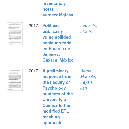
inventario y
notas
autoecológicas
2017
Políticas
López V.,
-
públicas y
Lilia V.
vulnerabilidad
socio territorial
en Huautla de
Jiménez,
Oaxaca, México
2017
A preliminary
Berna,
-
response from
Marcelo
;
the Faculty of
Feyen,
Psychology
Jan
students of the
University of
Cuenca to the
modified EFL
teaching
approach