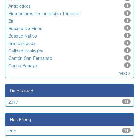
Antibioticos
1
Bioreactores De Inmersion Temporal
1
Bit
1
Bosque De Pinos
1
Bosque Nativo
1
Branchiopoda
1
Calidad Ecologica
1
Cantón San Fernando
1
Carica Papaya
1
next >
Date issued
2017
11
Has File(s)
true
11