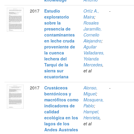
2017
Estudio
Ortíz A.,
-
exploratorio
Maira
;
sobre la
Rosales
presencia de
Jaramillo,
contaminantes
Cornelio
en leche cruda
Alejandro
;
proveniente de
Aguilar
la cuenca
Valladares,
lechera del
Yolanda
Tarqui de la
Mercedes
,
sierra sur
et al
ecuatoriana
2017
Crustáceos
Alonso,
-
bentónicos y
Miguel
;
macrófitos como
Mosquera,
indicadores de
Pablo
;
calidad
Hampel,
ecológica en los
Henrieta
,
lagos de los
et al
Andes Australes