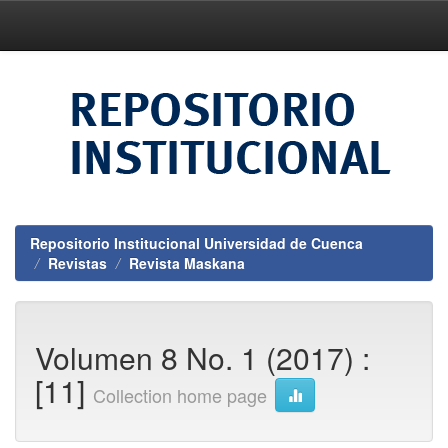
Skip
navigation
Repositorio Institucional Universidad de Cuenca
Revistas
Revista Maskana
Volumen 8 No. 1 (2017) :
[11]
Collection home page