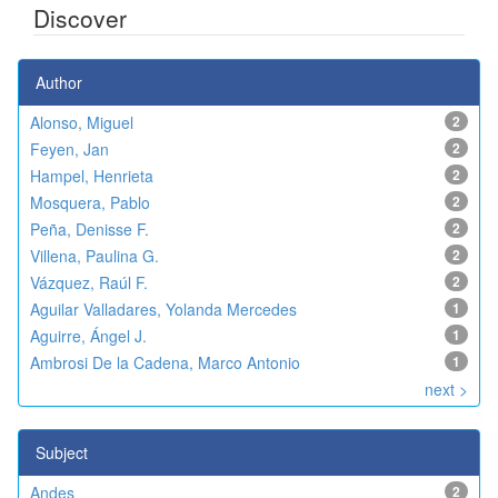
Discover
Author
Alonso, Miguel
2
Feyen, Jan
2
Hampel, Henrieta
2
Mosquera, Pablo
2
Peña, Denisse F.
2
Villena, Paulina G.
2
Vázquez, Raúl F.
2
Aguilar Valladares, Yolanda Mercedes
1
Aguirre, Ángel J.
1
Ambrosi De la Cadena, Marco Antonio
1
next >
Subject
Andes
2