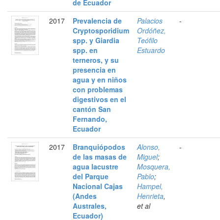
de Ecuador
2017
Prevalencia de
Palacios
-
Cryptosporidium
Ordóñez,
spp. y Giardia
Teófilo
spp. en
Estuardo
terneros, y su
presencia en
agua y en niños
con problemas
digestivos en el
cantón San
Fernando,
Ecuador
2017
Branquiópodos
Alonso,
-
de las masas de
Miguel
;
agua lacustre
Mosquera,
del Parque
Pablo
;
Nacional Cajas
Hampel,
(Andes
Henrieta
,
Australes,
et al
Ecuador)