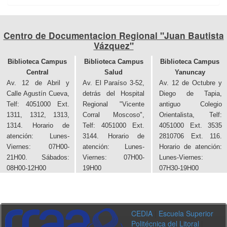
Centro de Documentacion Regional "Juan Bautista
Vázquez"
Biblioteca Campus
Biblioteca Campus
Biblioteca Campus
Central
Salud
Yanuncay
Av. 12 de Abril y
Av. El Paraíso 3-52,
Av. 12 de Octubre y
Calle Agustín Cueva,
detrás del Hospital
Diego de Tapia,
Telf: 4051000 Ext.
Regional "Vicente
antiguo Colegio
1311, 1312, 1313,
Corral Moscoso",
Orientalista, Telf:
1314. Horario de
Telf: 4051000 Ext.
4051000 Ext. 3535
atención: Lunes-
3144. Horario de
2810706 Ext. 116.
Viernes: 07H00-
atención: Lunes-
Horario de atención:
21H00. Sábados:
Viernes: 07H00-
Lunes-Viernes:
08H00-12H00
19H00
07H30-19H00
CEDIA
|
Escuela Superior
Politécnica del Litoral
|