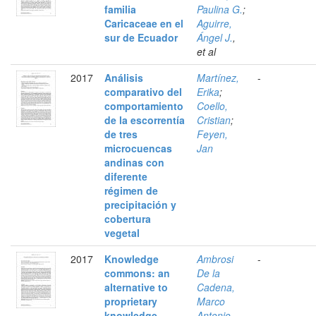
familia
Paulina G.
;
Caricaceae en el
Aguirre,
sur de Ecuador
Ángel J.
,
et al
2017
Análisis
Martínez,
-
comparativo del
Erika
;
comportamiento
Coello,
de la escorrentía
Cristian
;
de tres
Feyen,
microcuencas
Jan
andinas con
diferente
régimen de
precipitación y
cobertura
vegetal
2017
Knowledge
Ambrosi
-
commons: an
De la
alternative to
Cadena,
proprietary
Marco
knowledge
Antonio