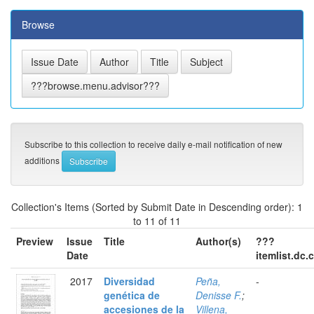
Browse
Subscribe to this collection to receive daily e-mail notification of new
additions
Collection's Items (Sorted by Submit Date in Descending order): 1
to 11 of 11
Preview
Issue
Title
Author(s)
???
Date
itemlist.dc.
2017
Diversidad
Peña,
-
genética de
Denisse F.
;
accesiones de la
Villena,