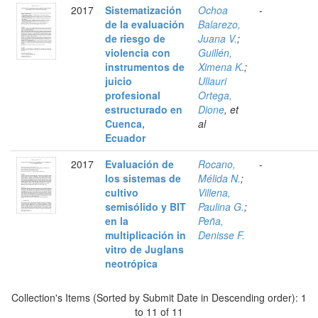
2017
Sistematización
Ochoa
-
de la evaluación
Balarezo,
de riesgo de
Juana V.
;
violencia con
Guillén,
instrumentos de
Ximena K.
;
juicio
Ullauri
profesional
Ortega,
estructurado en
Dione
, et
Cuenca,
al
Ecuador
2017
Evaluación de
Rocano,
-
los sistemas de
Mélida N.
;
cultivo
Villena,
semisólido y BIT
Paulina G.
;
en la
Peña,
multiplicación in
Denisse F.
vitro de Juglans
neotrópica
Collection's Items (Sorted by Submit Date in Descending order): 1
to 11 of 11