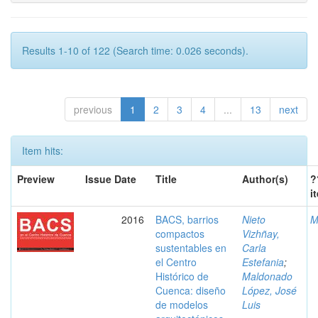
Results 1-10 of 122 (Search time: 0.026 seconds).
previous
1
2
3
4
...
13
next
Item hits:
Preview
Issue Date
Title
Author(s)
?
i
2016
BACS, barrios
Nieto
M
compactos
Vizhñay,
sustentables en
Carla
el Centro
Estefania
;
Histórico de
Maldonado
Cuenca: diseño
López, José
de modelos
Luis