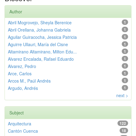
Author
Abril Mogrovejo, Sheyla Berenice
1
Abril Orellana, Johanna Gabriela
1
Aguilar Guiracocha, Jessica Patricia
1
Aguirre Ullauri, María del Cisne
1
Altamirano Altamirano, Milton Edu...
1
Alvarez Encalada, Rafael Eduardo
1
Alvarez, Pedro
1
Arce, Carlos
1
Arcos M., Paúl Andrés
1
Argudo, Andrés
1
next >
Subject
Arquitectura
122
Cantón Cuenca
18