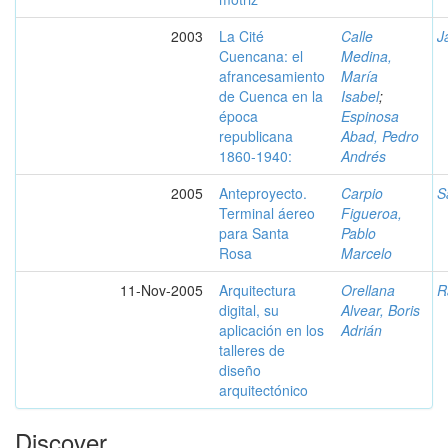
2003
La Cité
Calle
J
Cuencana: el
Medina,
afrancesamiento
María
de Cuenca en la
Isabel
;
época
Espinosa
republicana
Abad, Pedro
1860-1940:
Andrés
2005
Anteproyecto.
Carpio
S
Terminal áereo
Figueroa,
para Santa
Pablo
Rosa
Marcelo
11-Nov-2005
Arquitectura
Orellana
R
digital, su
Alvear, Boris
aplicación en los
Adrián
talleres de
diseño
arquitectónico
Discover