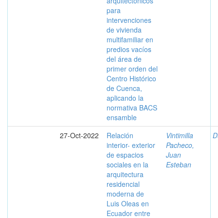
arquitectónicos
para
intervenciones
de vivienda
multifamiliar en
predios vacíos
del área de
primer orden del
Centro Histórico
de Cuenca,
aplicando la
normativa BACS
ensamble
27-Oct-2022
Relación
Vintimilla
D
interior- exterior
Pacheco,
de espacios
Juan
sociales en la
Esteban
arquitectura
residencial
moderna de
Luis Oleas en
Ecuador entre