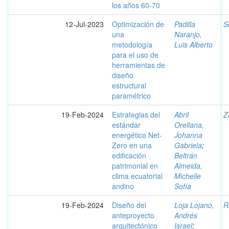
los años 60-70
12-Jul-2023
Optimización de
Padilla
S
una
Naranjo,
metodología
Luis Alberto
para el uso de
herramientas de
diseño
estructural
paramétrico
19-Feb-2024
Estrategias del
Abril
Z
estándar
Orellana,
energético Net-
Johanna
Zero en una
Gabriela
;
edificación
Beltrán
patrimonial en
Almeida,
clima ecuatorial
Michelle
andino
Sofía
19-Feb-2024
Diseño del
Loja Lojano,
R
anteproyecto
Andrés
arquitectónico
Israel
;