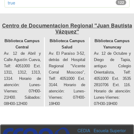
true
122
Centro de Documentacion Regional "Juan Bautista
Vázquez"
Biblioteca Campus
Biblioteca Campus
Biblioteca Campus
Central
Salud
Yanuncay
Av. 12 de Abril y
Av. El Paraíso 3-52,
Av. 12 de Octubre y
Calle Agustín Cueva,
detrás del Hospital
Diego de Tapia,
Telf: 4051000 Ext.
Regional "Vicente
antiguo Colegio
1311, 1312, 1313,
Corral Moscoso",
Orientalista, Telf:
1314. Horario de
Telf: 4051000 Ext.
4051000 Ext. 3535
atención: Lunes-
3144. Horario de
2810706 Ext. 116.
Viernes: 07H00-
atención: Lunes-
Horario de atención:
21H00. Sábados:
Viernes: 07H00-
Lunes-Viernes:
08H00-12H00
19H00
07H30-19H00
CEDIA
|
Escuela Superior