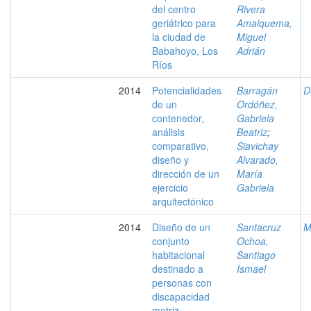
del centro
Rivera
geriátrico para
Amaiquema,
la ciudad de
Miguel
Babahoyo, Los
Adrián
Ríos
2014
Potencialidades
Barragán
D
de un
Ordóñez,
contenedor,
Gabriela
análisis
Beatriz
;
comparativo,
Siavichay
diseño y
Alvarado,
dirección de un
María
ejercicio
Gabriela
arquitectónico
2014
Diseño de un
Santacruz
M
conjunto
Ochoa,
habitacional
Santiago
destinado a
Ismael
personas con
discapacidad
motriz