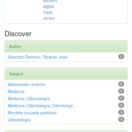
succión
digital.
Caso
clínico
Discover
Author
Sánchez Ramirez, Ricardo José
1
Subject
Maloclusión anterior
1
Medicina
1
Medicina::Odontología
1
Medicina::Odontología::Odontologí...
1
Mordida cruzada posterior
1
Odontología
1