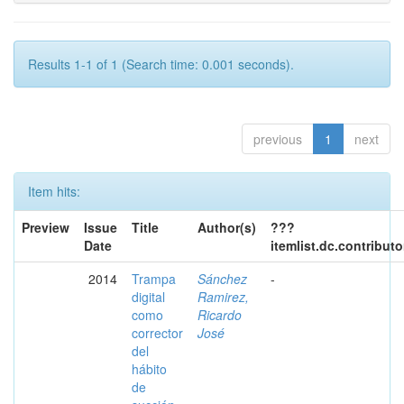
Results 1-1 of 1 (Search time: 0.001 seconds).
previous
1
next
Item hits:
Preview
Issue
Title
Author(s)
???
Date
itemlist.dc.contribut
2014
Trampa
Sánchez
-
digital
Ramirez,
como
Ricardo
corrector
José
del
hábito
de