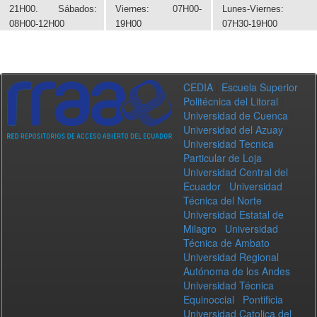
21H00. Sábados:
Viernes: 07H00-
Lunes-Viernes:
08H00-12H00
19H00
07H30-19H00
CEDIA
|
Escuela Superior
Politécnica del Litoral
|
Universidad de Cuenca
|
Universidad del Azuay
|
Universidad Tecnica
Particular de Loja
|
Universidad Central del
Ecuador
|
Universidad
Técnica del Norte
|
Universidad Estatal de
Milagro
|
Universidad
Técnica de Ambato
|
Universidad Regional
Autónoma de los Andes
|
Universidad Técnica
Equinoccial
|
Pontificia
Universidad Catolica del