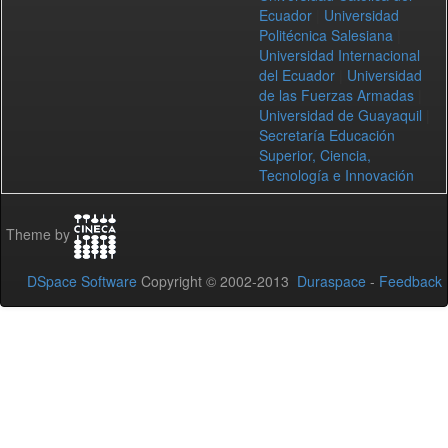
Ecuador
|
Universidad
Politécnica Salesiana
|
Universidad Internacional
del Ecuador
|
Universidad
de las Fuerzas Armadas
|
Universidad de Guayaquil
|
Secretaría Educación
Superior, Ciencia,
Tecnología e Innovación
Theme by
DSpace Software
Copyright © 2002-2013
Duraspace
-
Feedback