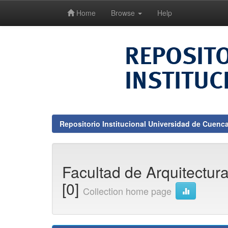
Home
Browse
Help
Skip
navigation
Repositorio Institucional Universidad de Cuenc
Facultad de Arquitectur
[0]
Collection home page