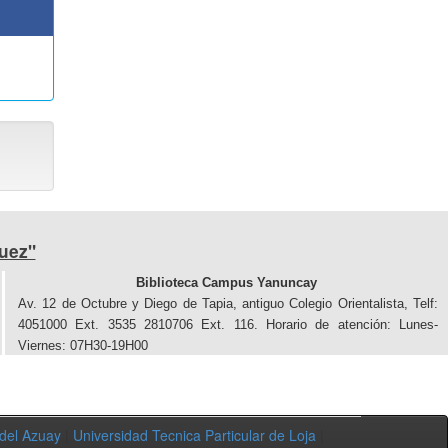
uez"
Biblioteca Campus Yanuncay
Av. 12 de Octubre y Diego de Tapia, antiguo Colegio Orientalista, Telf:
4051000 Ext. 3535 2810706 Ext. 116. Horario de atención: Lunes-
Viernes: 07H30-19H00
 del Azuay
|
Universidad Tecnica Particular de Loja
|