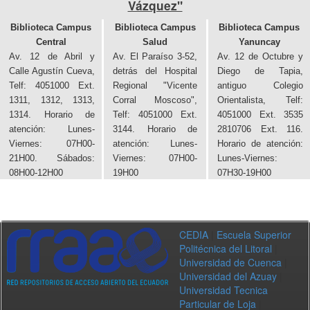
Vázquez"
Biblioteca Campus
Biblioteca Campus
Biblioteca Campus
Central
Salud
Yanuncay
Av. 12 de Abril y
Av. El Paraíso 3-52,
Av. 12 de Octubre y
Calle Agustín Cueva,
detrás del Hospital
Diego de Tapia,
Telf: 4051000 Ext.
Regional "Vicente
antiguo Colegio
1311, 1312, 1313,
Corral Moscoso",
Orientalista, Telf:
1314. Horario de
Telf: 4051000 Ext.
4051000 Ext. 3535
atención: Lunes-
3144. Horario de
2810706 Ext. 116.
Viernes: 07H00-
atención: Lunes-
Horario de atención:
21H00. Sábados:
Viernes: 07H00-
Lunes-Viernes:
08H00-12H00
19H00
07H30-19H00
CEDIA
|
Escuela Superior
Politécnica del Litoral
|
Universidad de Cuenca
|
Universidad del Azuay
|
Universidad Tecnica
Particular de Loja
|