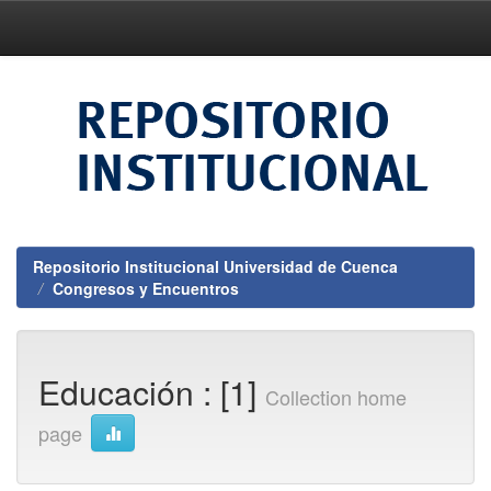
Skip
navigation
Repositorio Institucional Universidad de Cuenca
Congresos y Encuentros
Educación : [1]
Collection home
page