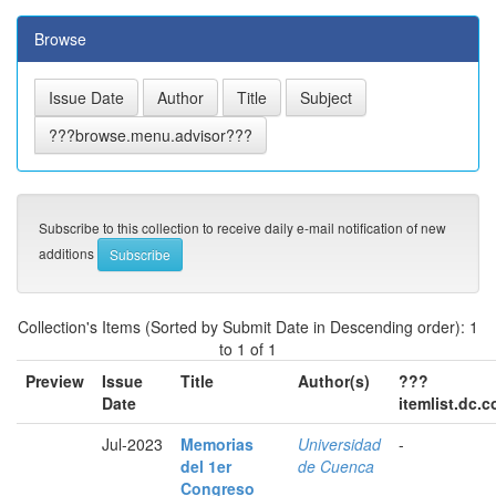
Browse
Subscribe to this collection to receive daily e-mail notification of new
additions
Collection's Items (Sorted by Submit Date in Descending order): 1
to 1 of 1
Preview
Issue
Title
Author(s)
???
Date
itemlist.dc.
Jul-2023
Memorias
Universidad
-
del 1er
de Cuenca
Congreso