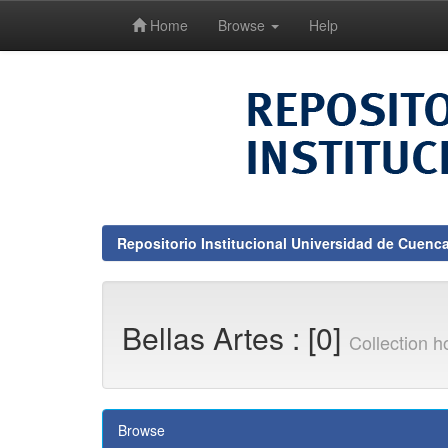
Home
Browse
Help
Skip
navigation
Repositorio Institucional Universidad de Cuenc
Bellas Artes : [0]
Collection 
Browse