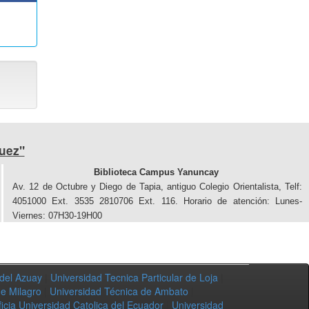
uez"
Biblioteca Campus Yanuncay
Av. 12 de Octubre y Diego de Tapia, antiguo Colegio Orientalista, Telf:
4051000 Ext. 3535 2810706 Ext. 116. Horario de atención: Lunes-
Viernes: 07H30-19H00
 del Azuay
|
Universidad Tecnica Particular de Loja
|
de Milagro
|
Universidad Técnica de Ambato
|
ficia Universidad Catolica del Ecuador
|
Universidad