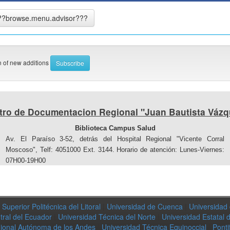
on of new additions
tro de Documentacion Regional "Juan Bautista Vázq
Biblioteca Campus Salud
Av. El Paraíso 3-52, detrás del Hospital Regional "Vicente Corral
Moscoso", Telf: 4051000 Ext. 3144. Horario de atención: Lunes-Viernes:
07H00-19H00
Superior Politécnica del Litoral
|
Universidad de Cuenca
|
Universidad
tral del Ecuador
|
Universidad Técnica del Norte
|
Universidad Estatal 
ional Autónoma de los Andes
|
Universidad Técnica Equinoccial
|
Ponti