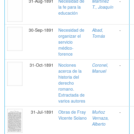
31-Aug-1891
Necesidad de
Martínez
-
la fe para la
T., Joaquín
educación
30-Sep-1891
Necesidad de
Abad,
-
organizar el
Tomás
servicio
médico-
forence
31-Oct-1891
Nociones
Coronel,
-
acerca de la
Manuel
historia del
derecho
romano.
Extractada de
varios autores
31-Jul-1891
Obras de Fray
Muñoz
-
Vicente Solano
Vernaza,
Alberto