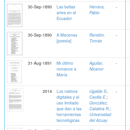
30-Sep-1890
Las bellas
Herrera,
-
artes en el
Pablo
Ecuador
30-Sep-1890
A Mecenas
Rendón,
-
[poesía]
Tomás
31-Aug-1891
Mi último
Aguilar,
-
romance a
Nicanor
María
2014
Los nativos
Ugalde S.,
-
digitales y el
Cecilia E.
;
uso limitado
González,
que dan a las
Catalina R.
;
herramientas
Universidad
tecnológicas
del Azuay