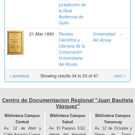
jurisdicción de
la Real
Audiencia de
Quito
21-Mar-1890
Revista
Universidad
-
Científica y
del Azuay
Literaria de la
Corporación
Universitaria
del Azuay
< previous
Showing results 34 to 53 of 97
next >
Centro de Documentacion Regional "Juan Bautista
Vázquez"
Biblioteca Campus
Biblioteca Campus
Biblioteca Campus
Central
Salud
Yanuncay
Av. 12 de Abril y
Av. El Paraíso 3-52,
Av. 12 de Octubre y
Calle Agustín Cueva,
detrás del Hospital
Diego de Tapia,