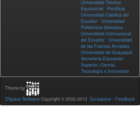
Universidad Técnica
Equinoccial
|
Pontificia
Universidad Catolica del
Ecuador
|
Universidad
Politécnica Salesiana
|
Universidad Internacional
del Ecuador
|
Universidad
de las Fuerzas Armadas
|
Universidad de Guayaquil
|
Secretaría Educación
Superior, Ciencia,
Tecnología e Innovación
Theme by
DSpace Software
Copyright © 2002-2013
Duraspace
-
Feedback