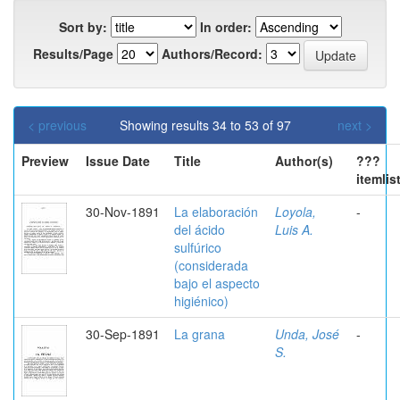
Sort by:
In order:
Results/Page
Authors/Record:
< previous
Showing results 34 to 53 of 97
next >
Preview
Issue Date
Title
Author(s)
???
itemlis
30-Nov-1891
La elaboración
Loyola,
-
del ácido
Luis A.
sulfúrico
(considerada
bajo el aspecto
higiénico)
30-Sep-1891
La grana
Unda, José
-
S.