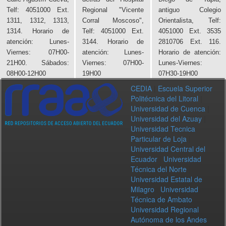
Telf: 4051000 Ext.
Regional "Vicente
antiguo Colegio
1311, 1312, 1313,
Corral Moscoso",
Orientalista, Telf:
1314. Horario de
Telf: 4051000 Ext.
4051000 Ext. 3535
atención: Lunes-
3144. Horario de
2810706 Ext. 116.
Viernes: 07H00-
atención: Lunes-
Horario de atención:
21H00. Sábados:
Viernes: 07H00-
Lunes-Viernes:
08H00-12H00
19H00
07H30-19H00
CEDIA
|
Escuela Superior
Politécnica del Litoral
|
Universidad de Cuenca
|
Universidad del Azuay
|
Universidad Tecnica
Particular de Loja
|
Universidad Central del
Ecuador
|
Universidad
Técnica del Norte
|
Universidad Estatal de
Milagro
|
Universidad
Técnica de Ambato
|
Universidad Regional
Autónoma de los Andes
|